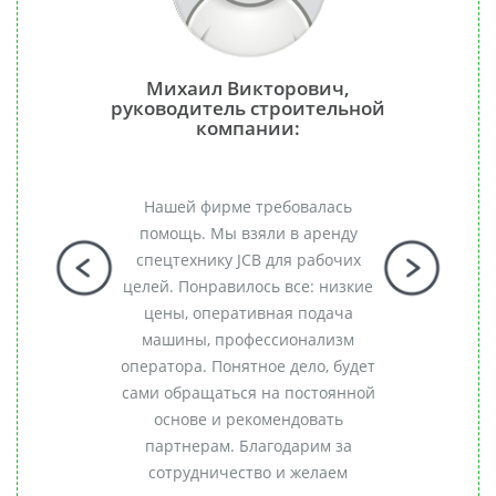
етарь:
Михаил Викторович,
Алекс
руководитель строительной
компании:
ания.
Мне н
лись к
под
Нашей фирме требовалась
нде
по
помощь. Мы взяли в аренду
стро
об
спецтехнику JCB для рабочих
но
(по
целей. Понравилось все: низкие
,
зака
цены, оперативная подача
и. В
учас
машины, профессионализм
 JS 260
Экс
оператора. Понятное дело, будет
второй
опера
сами обращаться на постоянной
кая
моей 
основе и рекомендовать
 на
в
партнерам. Благодарим за
дивило
выко
сотрудничество и желаем
скидку
од